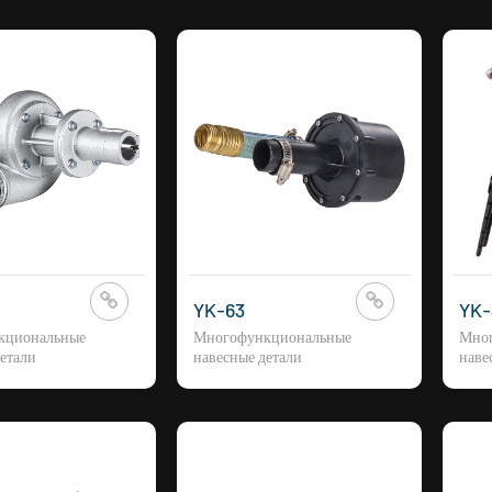
YK-63
YK-
кциональные
Многофункциональные
Мно
етали
навесные детали
наве