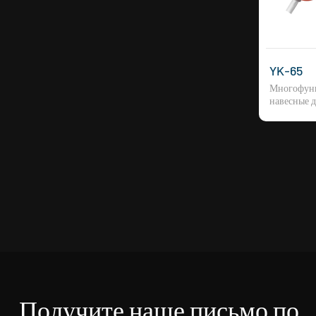
YK-65
Многофун
навесные д
Получите наше письмо по