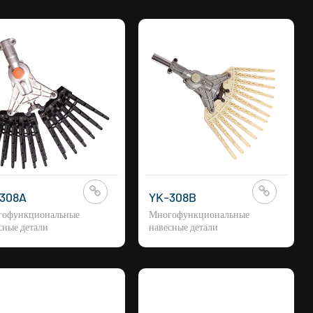
308A
YK-308B
гофункциональные
Многофункциональные
сные детали
навесные детали