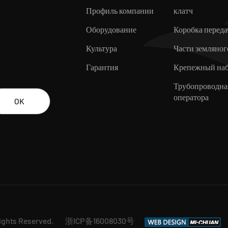
Профиль компании
клатч
Оборудование
Коробка переда
Культура
Части земляног
Гарантия
Крепежный на
Трубопроводна
оператора
Rights Reserved.
浙ICP备16008030号