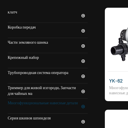
клатч
Коробка передач
Части земляного шнека
Крепежный набор
Трубопроводная система оператора
YK-62
Триммер для живой изгороди, Запчасти
Многофун
навесные д
для чайных ма
Многофункциональные навесные детали
Серия шкивов шпинделя