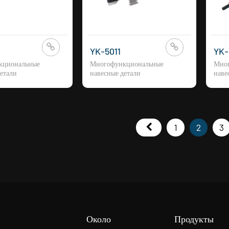
YK-5011
YK-
кциональные
Многофункциональные
Мно
етали
навесные детали
наве
1
2
3
Около
Продукты