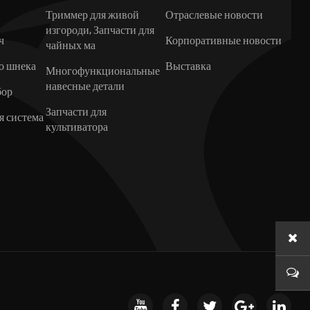
Триммер для живой
Отраслевые новости
изгороди, Запчасти для
ч
Корпоративные новости
чайных ма
о шнека
Выставка
Многофункциональные
навесные детали
бор
Запчасти для
я система
культиватора