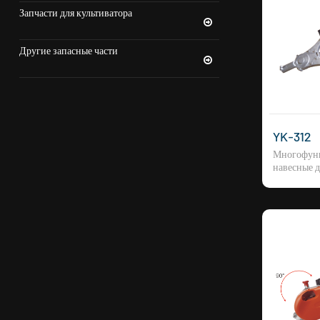
Запчасти для культиватора
Другие запасные части
YK-312
Многофун
навесные д