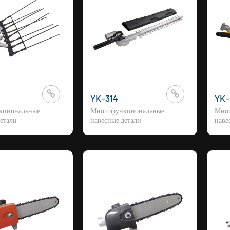
YK-314
YK-
кциональные
Многофункциональные
Мно
етали
навесные детали
наве